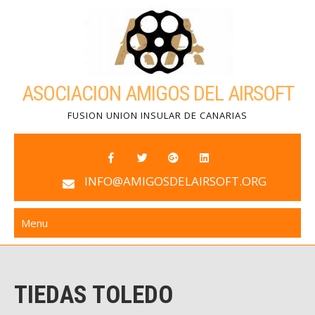
Skip
to
content
ASOCIACION AMIGOS DEL AIRSOFT
FUSION UNION INSULAR DE CANARIAS
INFO@AMIGOSDELAIRSOFT.ORG
Menu
TIEDAS TOLEDO