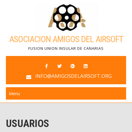
Skip
to
content
ASOCIACION AMIGOS DEL AIRSOFT
FUSION UNION INSULAR DE CANARIAS
INFO@AMIGOSDELAIRSOFT.ORG
Menu
USUARIOS