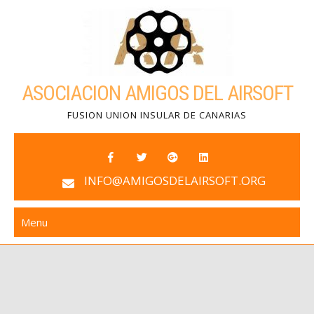
Skip
to
content
ASOCIACION AMIGOS DEL AIRSOFT
FUSION UNION INSULAR DE CANARIAS
INFO@AMIGOSDELAIRSOFT.ORG
Menu