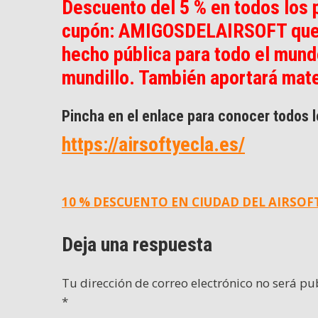
Descuento del 5 % en todos los 
cupón: AMIGOSDELAIRSOFT que ya
hecho pública para todo el mundo
mundillo. También aportará mate
Pincha en el enlace para conocer todos l
https://airsoftyecla.es/
Navegación
10 % DESCUENTO EN CIUDAD DEL AIRSOF
de
Deja una respuesta
entradas
Tu dirección de correo electrónico no será pu
*