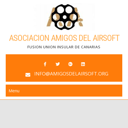
Skip
to
content
ASOCIACION AMIGOS DEL AIRSOFT
FUSION UNION INSULAR DE CANARIAS
INFO@AMIGOSDELAIRSOFT.ORG
Menu